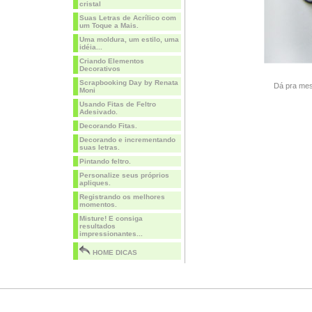
cristal
Suas Letras de Acrílico com
um Toque a Mais.
Uma moldura, um estilo, uma
idéia...
Criando Elementos
Decorativos
Scrapbooking Day by Renata
Dá pra mesc
Moni
Usando Fitas de Feltro
Adesivado.
Decorando Fitas.
Decorando e incrementando
suas letras.
Pintando feltro.
Personalize seus próprios
apliques.
Registrando os melhores
momentos.
Misture! E consiga
resultados
impressionantes...
HOME DICAS