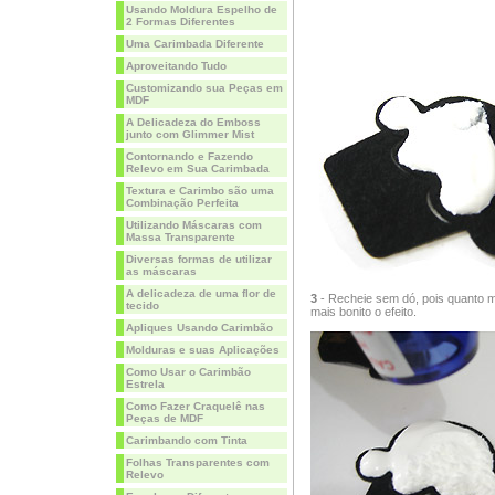
Usando Moldura Espelho de
2 Formas Diferentes
Uma Carimbada Diferente
Aproveitando Tudo
Customizando sua Peças em
MDF
A Delicadeza do Emboss
junto com Glimmer Mist
Contornando e Fazendo
Relevo em Sua Carimbada
Textura e Carimbo são uma
Combinação Perfeita
Utilizando Máscaras com
Massa Transparente
Diversas formas de utilizar
as máscaras
A delicadeza de uma flor de
3
- Recheie sem dó, pois quanto ma
tecido
mais bonito o efeito.
Apliques Usando Carimbão
Molduras e suas Aplicações
Como Usar o Carimbão
Estrela
Como Fazer Craquelê nas
Peças de MDF
Carimbando com Tinta
Folhas Transparentes com
Relevo