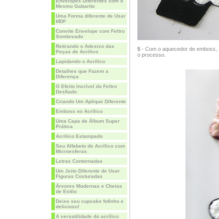
Envelopes Diferentes com o
Mesmo Gabarito
Uma Forma diferente de Usar
MDF
Convite Envelope com Feltro
Sombreado
Retirando o Adesivo das
5
- Com o aquecedor de emboss, 
Peças de Acrilico
o processo.
Lapidando o Acrilico
Detalhes que Fazem a
Diferença
O Efeito Incrível do Feltro
Desfiado
Criando Um Aplique Diferente
Emboss no Acrílico
Uma Capa de Álbum Super
Prática
Acrilico Estampado
Seu Alfabeto de Acrílico com
Microesferas
Letras Contornadas
Um Jeito Diferente de Usar
Figuras Costuradas
Árvores Modernas e Cheias
de Estilo
Deixe seu cupcake fofinho e
delicioso!
A versatilidade do acrílico