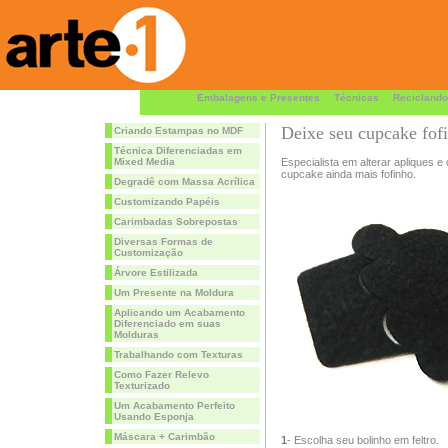
Embalagens e Presentes
Técnicas
Reciclando
Deixe seu cupcake fofi
Criando Estampas no MDF
Técnica Diferenciadas em
Mixed Media
Especialista em alterar apliques e
cupcake ainda mais fofinho.
Degradê com Massa Acrílica
Customizando Papéis
Carimbadas Sobrepostas
Diversas Formas de
Customização
Árvore Estilizada
Um Presente na Moldura
Aplicando um Acabamento
Diferenciado em suas
Molduras
Trabalhando com Texturas
Como Fazer Relevo
Texturizado
Um Acabamento Perfeito
Usando Esponja
Máscara + Carimbão
1
- Escolha seu bolinho em feltro.