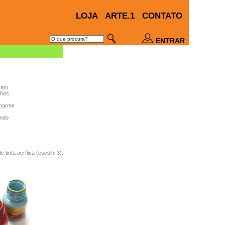
LOJA
ARTE.1
CONTATO
ENTRAR
ram
lhos
charme
ando
 tinta acrílica (escolhi 3).