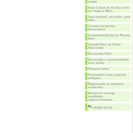
cristal
Suas Letras de Acrílico com
um Toque a Mais.
Uma moldura, um estilo, uma
idéia...
Criando Elementos
Decorativos
Scrapbooking Day by Renata
Moni
Usando Fitas de Feltro
Adesivado.
Decorando Fitas.
Decorando e incrementando
suas letras.
Pintando feltro.
Personalize seus próprios
apliques.
Registrando os melhores
momentos.
Misture! E consiga
resultados
impressionantes...
HOME DICAS