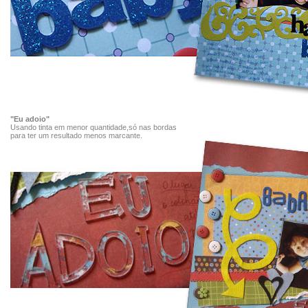
"Eu adoio"
Usando tinta em menor quantidade,só nas bordas
para ter um resultado menos marcante.