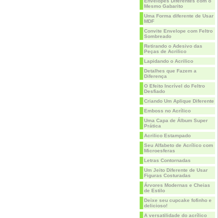
Envelopes Diferentes com o
Mesmo Gabarito
Uma Forma diferente de Usar
MDF
Convite Envelope com Feltro
Sombreado
Retirando o Adesivo das
Peças de Acrilico
Lapidando o Acrilico
Detalhes que Fazem a
Diferença
O Efeito Incrível do Feltro
Desfiado
Criando Um Aplique Diferente
Emboss no Acrílico
Uma Capa de Álbum Super
Prática
Acrilico Estampado
Seu Alfabeto de Acrílico com
Microesferas
Letras Contornadas
Um Jeito Diferente de Usar
Figuras Costuradas
Árvores Modernas e Cheias
de Estilo
Deixe seu cupcake fofinho e
delicioso!
A versatilidade do acrílico