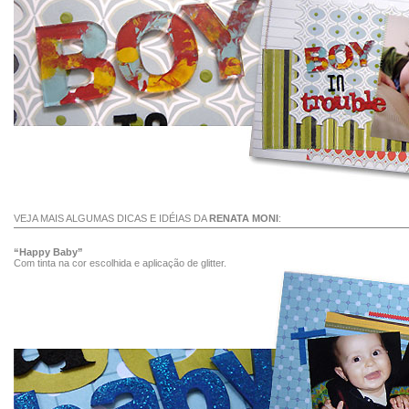
VEJA MAIS ALGUMAS DICAS E IDÉIAS DA
RENATA MONI
:
“Happy Baby”
Com tinta na cor escolhida e aplicação de glitter.