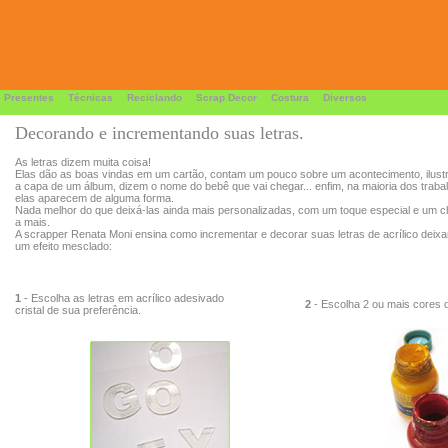
 Presentes
Técnicas
Reciclando
Scrap Decor
Costura
Diversos
Decorando e incrementando suas letras.
As letras dizem muita coisa!
Elas dão as boas vindas em um cartão, contam um pouco sobre um acontecimento, ilust
a capa de um álbum, dizem o nome do bebê que vai chegar... enfim, na maioria dos traba
elas aparecem de alguma forma.
Nada melhor do que deixá-las ainda mais personalizadas, com um toque especial e um 
a mais.
A scrapper Renata Moni ensina como incrementar e decorar suas letras de acrílico deix
um efeito mesclado:
1
- Escolha as letras em acrílico adesivado
2
- Escolha 2 ou mais cores de
cristal de sua preferência.