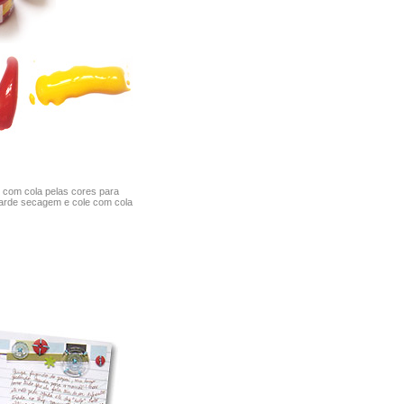
e com cola pelas cores para
uarde secagem e cole com cola