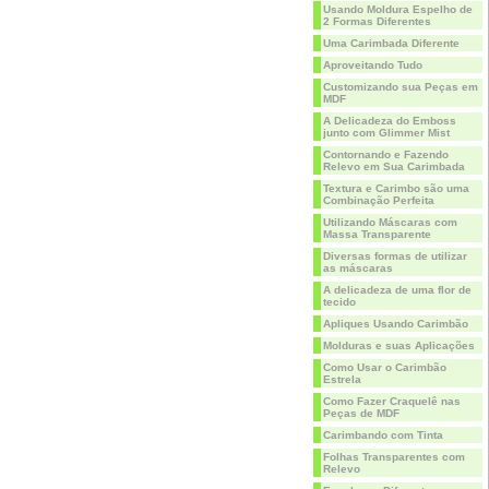
Usando Moldura Espelho de
2 Formas Diferentes
Uma Carimbada Diferente
Aproveitando Tudo
Customizando sua Peças em
MDF
A Delicadeza do Emboss
junto com Glimmer Mist
Contornando e Fazendo
Relevo em Sua Carimbada
Textura e Carimbo são uma
Combinação Perfeita
Utilizando Máscaras com
Massa Transparente
Diversas formas de utilizar
as máscaras
A delicadeza de uma flor de
tecido
Apliques Usando Carimbão
Molduras e suas Aplicações
Como Usar o Carimbão
Estrela
Como Fazer Craquelê nas
Peças de MDF
Carimbando com Tinta
Folhas Transparentes com
Relevo