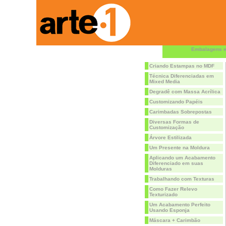
Embalagens e
Criando Estampas no MDF
Técnica Diferenciadas em
Mixed Media
Degradê com Massa Acrílica
Customizando Papéis
Carimbadas Sobrepostas
Diversas Formas de
Customização
Árvore Estilizada
Um Presente na Moldura
Aplicando um Acabamento
Diferenciado em suas
Molduras
Trabalhando com Texturas
Como Fazer Relevo
Texturizado
Um Acabamento Perfeito
Usando Esponja
Máscara + Carimbão