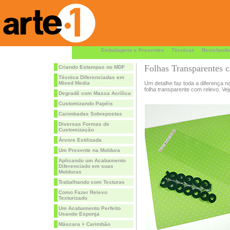
Embalagens e Presentes
Técnicas
Reciclando
Folhas Transparentes 
Criando Estampas no MDF
Técnica Diferenciadas em
Mixed Media
Um detalhe faz toda a diferença 
folha transparente com relevo. Vej
Degradê com Massa Acrílica
Customizando Papéis
Carimbadas Sobrepostas
Diversas Formas de
Customização
Árvore Estilizada
Um Presente na Moldura
Aplicando um Acabamento
Diferenciado em suas
Molduras
Trabalhando com Texturas
Como Fazer Relevo
Texturizado
Um Acabamento Perfeito
Usando Esponja
Máscara + Carimbão