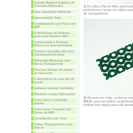
Usando Moldura Espelho de
2 Formas Diferentes
1)
Escolha a fita de feltro adesiva
preferência e tenha em mãos uma
Uma Carimbada Diferente
de transparência.
Aproveitando Tudo
Customizando sua Peças em
MDF
A Delicadeza do Emboss
junto com Glimmer Mist
Contornando e Fazendo
Relevo em Sua Carimbada
Textura e Carimbo são uma
Combinação Perfeita
Utilizando Máscaras com
Massa Transparente
Diversas formas de utilizar
as máscaras
A delicadeza de uma flor de
tecido
Apliques Usando Carimbão
Molduras e suas Aplicações
3)
Recorte em volta, conforme im
Como Usar o Carimbão
DICA:
para um melhor acabament
Estrela
estilete bem afiado para não desfiar
Como Fazer Craquelê nas
Peças de MDF
Carimbando com Tinta
Folhas Transparentes com
Relevo