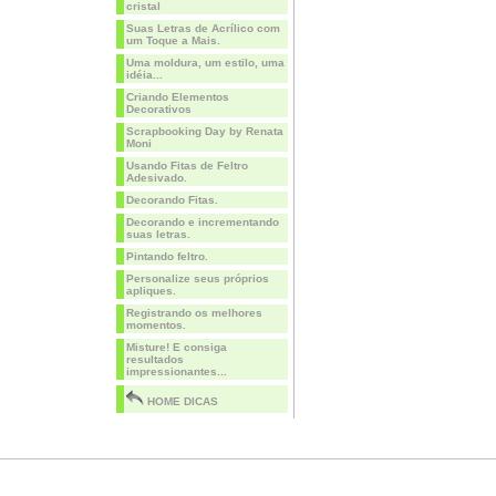
cristal
Suas Letras de Acrílico com
um Toque a Mais.
Uma moldura, um estilo, uma
idéia...
Criando Elementos
Decorativos
Scrapbooking Day by Renata
Moni
Usando Fitas de Feltro
Adesivado.
Decorando Fitas.
Decorando e incrementando
suas letras.
Pintando feltro.
Personalize seus próprios
apliques.
Registrando os melhores
momentos.
Misture! E consiga
resultados
impressionantes...
HOME DICAS