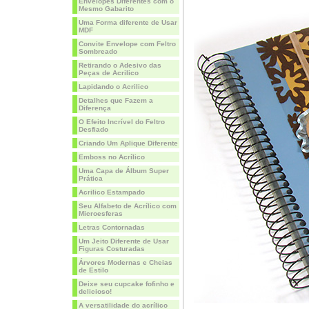
Envelopes Diferentes com o
Mesmo Gabarito
Uma Forma diferente de Usar
MDF
Convite Envelope com Feltro
Sombreado
Retirando o Adesivo das
Peças de Acrilico
Lapidando o Acrilico
Detalhes que Fazem a
Diferença
O Efeito Incrível do Feltro
Desfiado
Criando Um Aplique Diferente
Emboss no Acrílico
Uma Capa de Álbum Super
Prática
Acrilico Estampado
Seu Alfabeto de Acrílico com
Microesferas
Letras Contornadas
Um Jeito Diferente de Usar
Figuras Costuradas
Árvores Modernas e Cheias
de Estilo
Deixe seu cupcake fofinho e
delicioso!
A versatilidade do acrílico