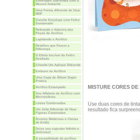
Envelopes Diferentes com o
Mesmo Gabarito
Uma Forma diferente de Usar
MDF
Convite Envelope com Feltro
Sombreado
Retirando o Adesivo das
Peças de Acrilico
Lapidando o Acrilico
Detalhes que Fazem a
Diferença
O Efeito Incrível do Feltro
Desfiado
Criando Um Aplique Diferente
Emboss no Acrílico
Uma Capa de Álbum Super
Prática
MISTURE CORES DE 
Acrilico Estampado
Seu Alfabeto de Acrílico com
Microesferas
Letras Contornadas
Use duas cores de tint
resultado fica surpreen
Um Jeito Diferente de Usar
Figuras Costuradas
Árvores Modernas e Cheias
de Estilo
Deixe seu cupcake fofinho e
delicioso!
A versatilidade do acrílico