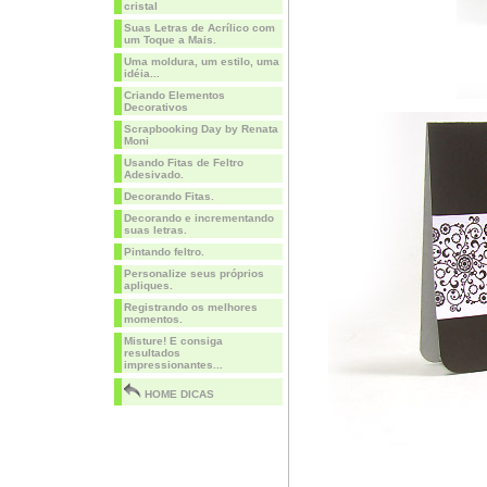
cristal
Suas Letras de Acrílico com
um Toque a Mais.
Uma moldura, um estilo, uma
idéia...
Criando Elementos
Decorativos
Scrapbooking Day by Renata
Moni
Usando Fitas de Feltro
Adesivado.
Decorando Fitas.
Decorando e incrementando
suas letras.
Pintando feltro.
Personalize seus próprios
apliques.
Registrando os melhores
momentos.
Misture! E consiga
resultados
impressionantes...
HOME DICAS