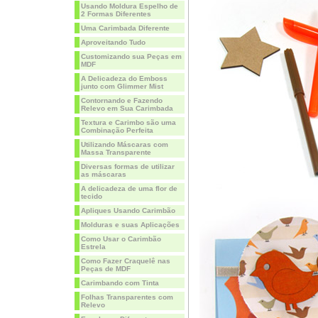
Usando Moldura Espelho de
2 Formas Diferentes
Uma Carimbada Diferente
Aproveitando Tudo
Customizando sua Peças em
MDF
A Delicadeza do Emboss
junto com Glimmer Mist
Contornando e Fazendo
Relevo em Sua Carimbada
Textura e Carimbo são uma
Combinação Perfeita
Utilizando Máscaras com
Massa Transparente
Diversas formas de utilizar
as máscaras
A delicadeza de uma flor de
tecido
Apliques Usando Carimbão
Molduras e suas Aplicações
Como Usar o Carimbão
Estrela
Como Fazer Craquelê nas
Peças de MDF
Carimbando com Tinta
Folhas Transparentes com
Relevo