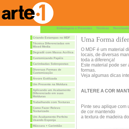
Embalagens e Presentes
Técnicas
Reciclando
Uma Forma difer
Criando Estampas no MDF
Técnica Diferenciadas em
Mixed Media
O MDF é um material dif
Degradê com Massa Acrílica
locais, de diversas ma
Customizando Papéis
toda a diferença!
Carimbadas Sobrepostas
Este material pode ser 
formas.
Diversas Formas de
Customização
Veja algumas dicas int
Árvore Estilizada
Um Presente na Moldura
Aplicando um Acabamento
ALTERE A COR MAN
Diferenciado em suas
Molduras
Trabalhando com Texturas
Pinte seu aplique com 
Como Fazer Relevo
de cor mantendo
Texturizado
a textura de madeira do 
Um Acabamento Perfeito
Usando Esponja
Máscara + Carimbão