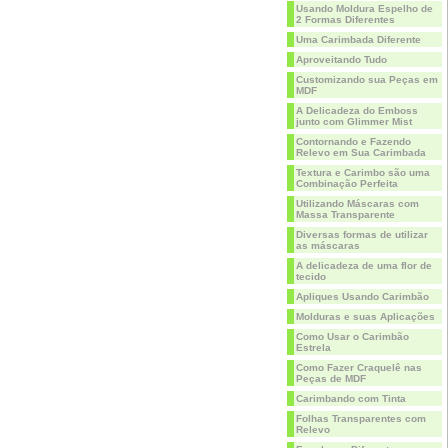
Usando Moldura Espelho de
2 Formas Diferentes
Uma Carimbada Diferente
Aproveitando Tudo
Customizando sua Peças em
MDF
A Delicadeza do Emboss
junto com Glimmer Mist
Contornando e Fazendo
Relevo em Sua Carimbada
Textura e Carimbo são uma
Combinação Perfeita
Utilizando Máscaras com
Massa Transparente
Diversas formas de utilizar
as máscaras
A delicadeza de uma flor de
tecido
Apliques Usando Carimbão
Molduras e suas Aplicações
Como Usar o Carimbão
Estrela
Como Fazer Craquelê nas
Peças de MDF
Carimbando com Tinta
Folhas Transparentes com
Relevo