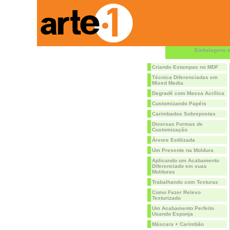
Embalagens e
Criando Estampas no MDF
Técnica Diferenciadas em
Mixed Media
Degradê com Massa Acrílica
Customizando Papéis
Carimbadas Sobrepostas
Diversas Formas de
Customização
Árvore Estilizada
Um Presente na Moldura
Aplicando um Acabamento
Diferenciado em suas
Molduras
Trabalhando com Texturas
Como Fazer Relevo
Texturizado
Um Acabamento Perfeito
Usando Esponja
Máscara + Carimbão