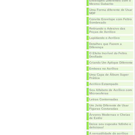
Envelopes Diferentes com o
Mesmo Gabarito
Uma Forma diferente de Usar
MDF
Convite Envelope com Feltro
Sombreado
Retirando o Adesivo das
Peças de Acrilico
Lapidando o Acrilico
Detalhes que Fazem a
Diferença
O Efeito Incrível do Feltro
Desfiado
Criando Um Aplique Diferente
Emboss no Acrílico
Uma Capa de Álbum Super
Prática
Acrilico Estampado
Seu Alfabeto de Acrílico com
Microesferas
Letras Contornadas
Um Jeito Diferente de Usar
Figuras Costuradas
Árvores Modernas e Cheias
de Estilo
Deixe seu cupcake fofinho e
delicioso!
A versatilidade do acrílico