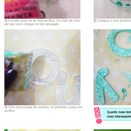
1)
Escolha uma cor de tinta acrílica. Ou mais de uma,
2)
Coloque-a num portinho p
até que você chegue no tom desejado.
3)
Com uma espoja de cozinha, vá pintando a peça em
acrílico.