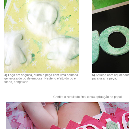
4)
Logo em seguida, cubra a peça com uma camada
5)
Aqueça com aquecedor 
generosa de pó de emboss. Neste, o efeito do pó é
para usar a peça.
fosco, congelado.
Confira o resultado final e sua aplicação no papel.